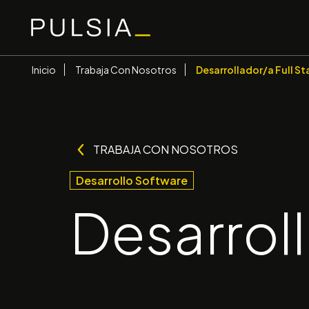
Pasar
al
contenido
principal
Ruta
Inicio
Trabaja Con Nosotros
Desarrollador/a Full St
de
navegación
TRABAJA CON NOSOTROS
Desarrollo Software
Desarroll