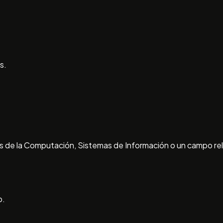
s.
cias de la Computación, Sistemas de Información o un campo re
b.