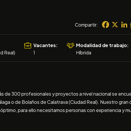
Facebook
X
Linke
Compartir:
Vacantes:
Modalidad de trabajo:
d Real)
1
Híbrida
ás de 300 profesionales y proyectos a nivel nacional se enc
álaga o de Bolaños de Calatrava (Ciudad Real). Nuestro gran
 óptimo, para ello necesitamos personas con experiencia y m